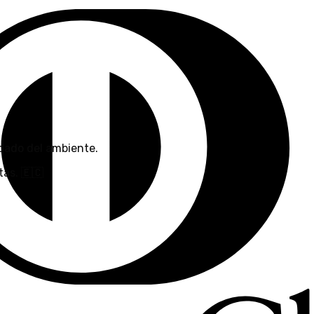
dado del ambiente.
as. 🇪🇨