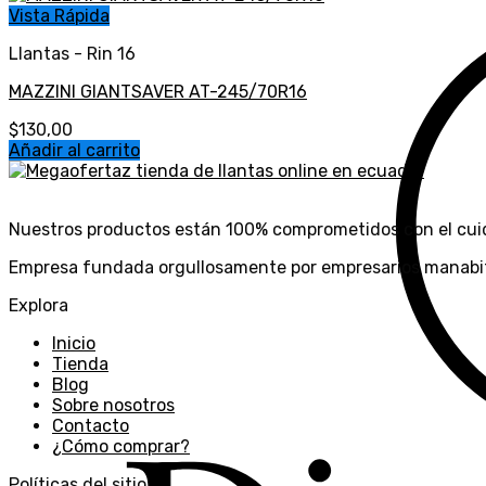
Vista Rápida
Llantas - Rin 16
MAZZINI GIANTSAVER AT-245/70R16
$
130,00
Añadir al carrito
Nuestros productos están 100% comprometidos con el cui
Empresa fundada orgullosamente por empresarios manabit
Explora
Inicio
Tienda
Blog
Sobre nosotros
Contacto
¿Cómo comprar?
Políticas del sitio