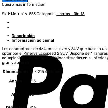
SUV
Quiero más información
-
215/65R16
SKU:
Mo-rin16-853
Categoría:
Llantas - Rin 16
92H
cantidad
Descripción
Información adicional
Los conductores de 4×4, cross-over y SUV que buscan un
optar por el Minerva Ecospeed 2 SUV. Dispone de 4 ranuras
aquaplaning. Las múltiples láminas situadas en el interior 
gran velocidad.
Dimensiones
16 × 215 × 65 mm
Ancho
215
Alto
65
Diámetro
R16