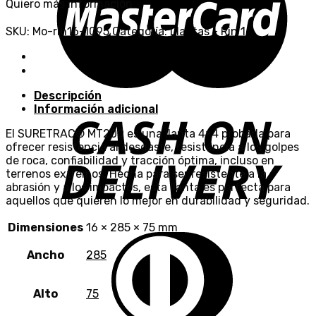
Quiero más información
SKU:
Mo-rin16-1095
Categoría:
Llantas - Rin 16
Descripción
Información adicional
El SURETRAC® MT200 es una llanta 4×4 probada para
ofrecer resistencia al desgaste, resistencia a los golpes
de roca, confiabilidad y tracción óptima, incluso en
terrenos extremos. Hecha para ser resistente a la
abrasión y a los impactos, esta llanta es perfecta para
aquellos que quieren lo mejor en durabilidad y seguridad.
Dimensiones
16 × 285 × 75 mm
Ancho
285
Alto
75