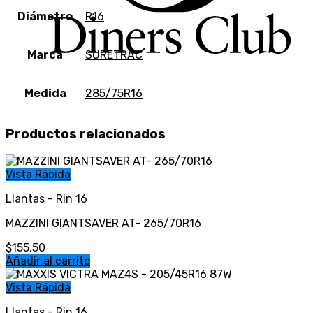
Diámetro
R16
Marca
SURETRAC
Medida
285/75R16
Productos relacionados
Vista Rápida
Llantas - Rin 16
MAZZINI GIANTSAVER AT- 265/70R16
$
155,50
Añadir al carrito
Vista Rápida
Llantas - Rin 16