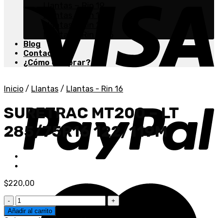
Llantas – Rin 19
Llantas – Rin 19.5
Llantas – Rin 20
Llantas – Rin 22.5
Blog
Contacto
¿Cómo comprar?
Inicio
/
Llantas
/
Llantas - Rin 16
SURETRAC MT200 – LT
285/75R16 122/119M
$
220,00
Añadir al carrito