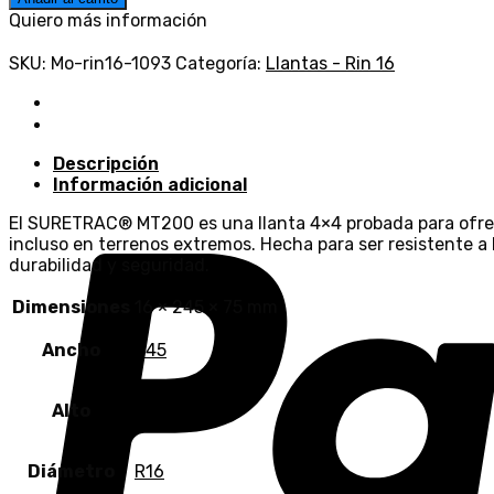
Quiero más información
SKU:
Mo-rin16-1093
Categoría:
Llantas - Rin 16
Descripción
Información adicional
El SURETRAC® MT200 es una llanta 4×4 probada para ofrecer 
incluso en terrenos extremos. Hecha para ser resistente a l
durabilidad y seguridad.
Dimensiones
16 × 245 × 75 mm
Ancho
245
Alto
75
Diámetro
R16