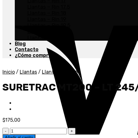
Llantas – Rin 17
Llantas – Rin 17.5
Llantas – Rin 18
Llantas – Rin 19
Llantas – Rin 19.5
Llantas – Rin 20
Llantas – Rin 22.5
Blog
Contacto
¿Cómo comprar?
Inicio
/
Llantas
/
Llantas - Rin 16
SURETRAC MT200 – LT 245/
$
175,00
Añadir al carrito