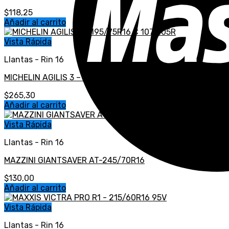
$
118,25
Añadir al carrito
Vista Rápida
Llantas - Rin 16
MICHELIN AGILIS 3 – 195/75R16 C 107/105R
$
265,30
Añadir al carrito
Vista Rápida
Llantas - Rin 16
MAZZINI GIANTSAVER AT-245/70R16
$
130,00
Añadir al carrito
Vista Rápida
Llantas - Rin 16