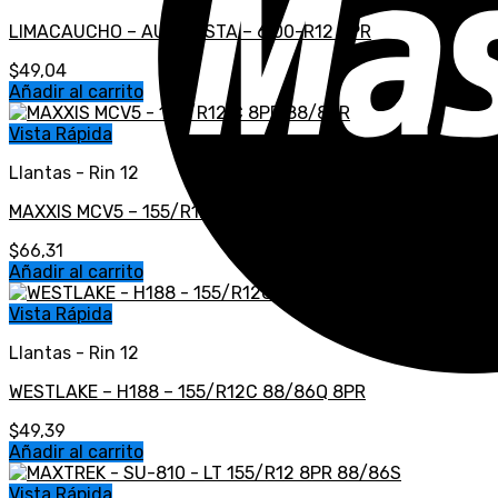
LIMACAUCHO – AUTOPISTA – 6.00-R12 8PR
$
49,04
Añadir al carrito
Vista Rápida
Llantas - Rin 12
MAXXIS MCV5 – 155/R12 C 8PR 88/86R
$
66,31
Añadir al carrito
Vista Rápida
Llantas - Rin 12
WESTLAKE – H188 – 155/R12C 88/86Q 8PR
$
49,39
Añadir al carrito
Vista Rápida