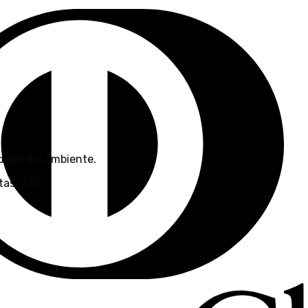
dado del ambiente.
as. 🇪🇨