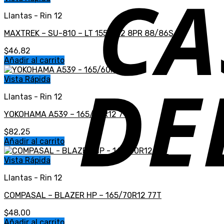
Llantas - Rin 12
MAXTREK – SU-810 – LT 155/R12 8PR 88/86S
$
46,82
Añadir al carrito
Vista Rápida
Llantas - Rin 12
YOKOHAMA A539 – 165/60R12 71H
$
82,25
Añadir al carrito
Vista Rápida
Llantas - Rin 12
COMPASAL – BLAZER HP – 165/70R12 77T
$
48,00
Añadir al carrito