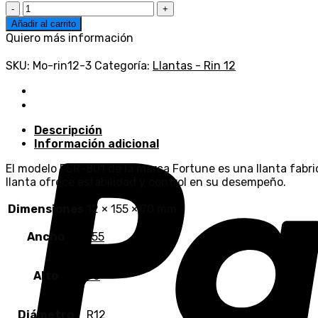
FORTUNE
-
Añadir al carrito
FSR-
Quiero más información
801
-
SKU:
Mo-rin12-3
Categoría:
Llantas - Rin 12
155/70R12
73T
cantidad
Descripción
Información adicional
El modelo FSR-801 de la marca Fortune es una llanta fabri
llanta ofrece estabilidad y control en su desempeño.
Dimensiones
12 × 155 × 70 mm
Ancho
155
Alto
70
Diámetro
R12