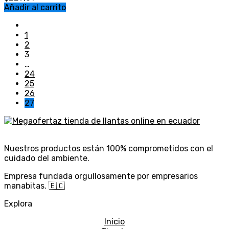
Añadir al carrito
1
2
3
…
24
25
26
27
Nuestros productos están 100% comprometidos con el
cuidado del ambiente.
Empresa fundada orgullosamente por empresarios
manabitas. 🇪🇨
Explora
Inicio