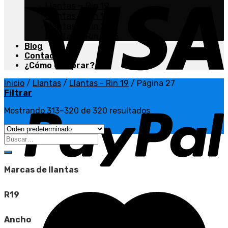
Llantas – Rin 19
Llantas – Rin 19.5
Llantas – Rin 20
Llantas – Rin 22.5
Blog
Contacto
¿Cómo comprar?
Inicio
/
Llantas
/
Llantas - Rin 19
/
Página 27
Filtrar
Mostrando 313–320 de 320 resultados
Buscar
por:
Marcas de llantas
R19
Ancho