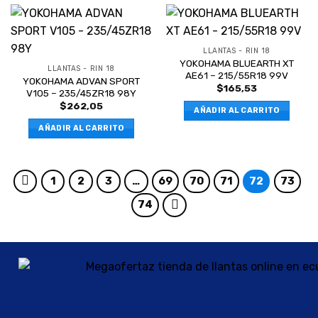
LLANTAS - RIN 18
YOKOHAMA BLUEARTH XT
LLANTAS - RIN 18
AE61 – 215/55R18 99V
YOKOHAMA ADVAN SPORT
$
165,53
V105 – 235/45ZR18 98Y
$
262,05
AÑADIR AL CARRITO
AÑADIR AL CARRITO
1
2
3
…
69
70
71
72
73
74