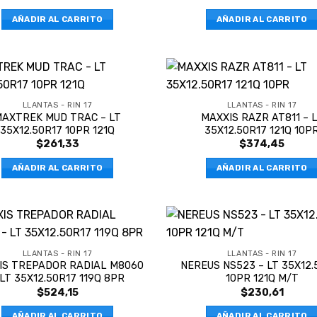
AÑADIR AL CARRITO
AÑADIR AL CARRITO
LLANTAS - RIN 17
LLANTAS - RIN 17
AXTREK MUD TRAC – LT
MAXXIS RAZR AT811 – 
35X12.50R17 10PR 121Q
35X12.50R17 121Q 10P
$
261,33
$
374,45
AÑADIR AL CARRITO
AÑADIR AL CARRITO
LLANTAS - RIN 17
LLANTAS - RIN 17
IS TREPADOR RADIAL M8060
NEREUS NS523 – LT 35X12.
 LT 35X12.50R17 119Q 8PR
10PR 121Q M/T
$
524,15
$
230,61
AÑADIR AL CARRITO
AÑADIR AL CARRITO