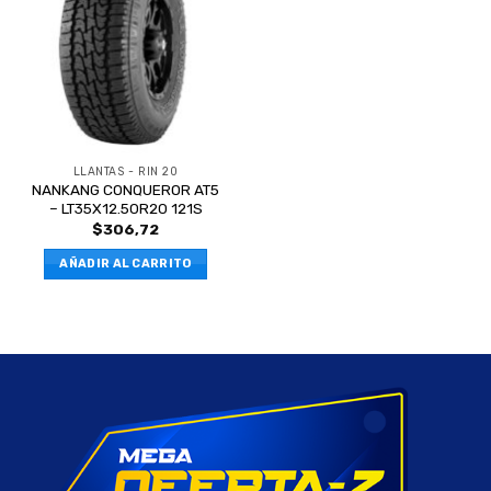
LLANTAS - RIN 20
NANKANG CONQUEROR AT5
– LT35X12.50R20 121S
$
306,72
AÑADIR AL CARRITO