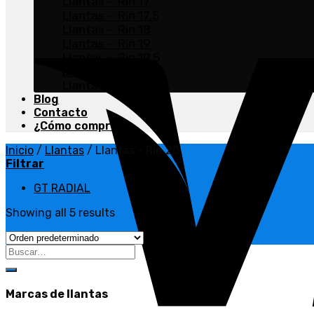
Llantas – Rin 17
Llantas – Rin 17.5
Llantas – Rin 18
Llantas – Rin 19
Llantas – Rin 19.5
Llantas – Rin 20
Llantas – Rin 22.5
Blog
Contacto
¿Cómo comprar?
Inicio
/
Llantas
/
Llantas - Rin 20
Filtrar
GT RADIAL
Showing all 5 results
Buscar
por:
Marcas de llantas