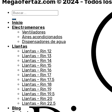
Megaofertaz.com © 2024 - Todos los
Buscar
por:
Inicio
Electromenores
Ventiladores
Aires acondicionados
Dispensadores de agua
Llantas
Llantas – Rin 12
Llantas – Rin 13
Llantas – Rin 14
Llantas – Rin 15
Llantas – Rin 16
Llantas – Rin 17
Llantas – Rin 17.5
Llantas – Rin 18
Llantas – Rin 19
Llantas – Rin 19.5
Llantas – Rin 20
Llantas – Rin 22.5
Blog