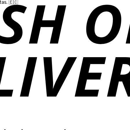
as. 🇪🇨