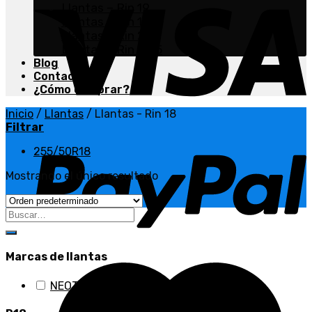
Llantas – Rin 19
Llantas – Rin 19.5
Llantas – Rin 20
Llantas – Rin 22.5
Blog
Contacto
¿Cómo comprar?
Inicio
/
Llantas
/
Llantas - Rin 18
Filtrar
255/50R18
Mostrando el único resultado
Buscar
por:
Marcas de llantas
NEOTERRA
(1)