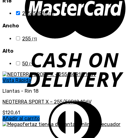
R18
255/50R18
(1)
Ancho
255
(1)
Alto
50
(1)
Vista Rápida
Llantas - Rin 18
NEOTERRA SPORT X – 255/50R18 106V
$
120,61
Añadir al carrito