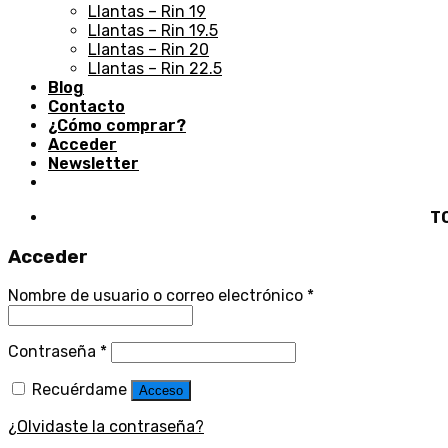
Llantas – Rin 19
Llantas – Rin 19.5
Llantas – Rin 20
Llantas – Rin 22.5
Blog
Contacto
¿Cómo comprar?
Acceder
Newsletter
TOD
Acceder
Nombre de usuario o correo electrónico
*
Contraseña
*
Recuérdame
Acceso
¿Olvidaste la contraseña?