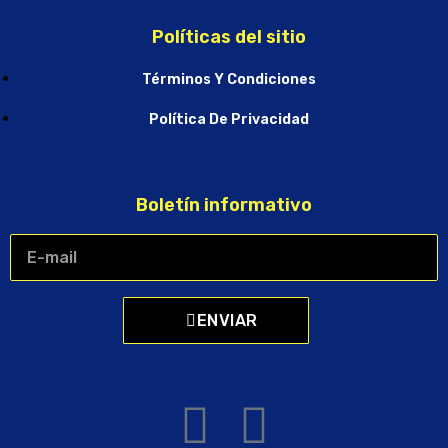
Políticas del sitio
Términos Y Condiciones
Política De Privacidad
Boletín informativo
ENVIAR