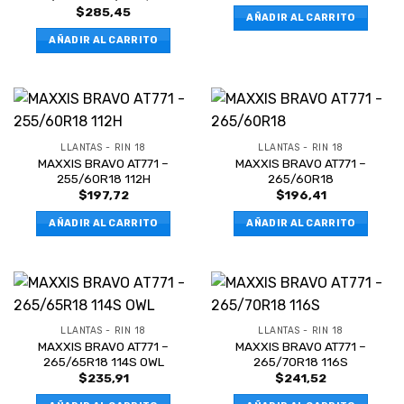
$
285,45
AÑADIR AL CARRITO
AÑADIR AL CARRITO
LLANTAS - RIN 18
LLANTAS - RIN 18
MAXXIS BRAVO AT771 –
MAXXIS BRAVO AT771 –
255/60R18 112H
265/60R18
$
197,72
$
196,41
AÑADIR AL CARRITO
AÑADIR AL CARRITO
LLANTAS - RIN 18
LLANTAS - RIN 18
MAXXIS BRAVO AT771 –
MAXXIS BRAVO AT771 –
265/65R18 114S OWL
265/70R18 116S
$
235,91
$
241,52