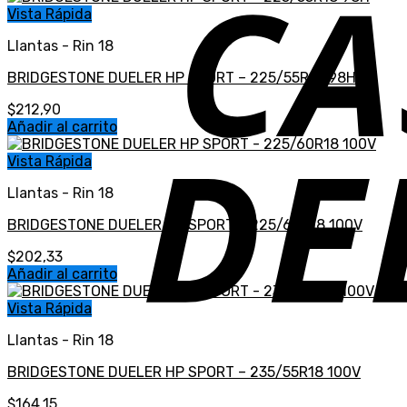
Vista Rápida
Llantas - Rin 18
BRIDGESTONE DUELER HP SPORT – 225/55R18 98H
$
212,90
Añadir al carrito
Vista Rápida
Llantas - Rin 18
BRIDGESTONE DUELER HP SPORT – 225/60R18 100V
$
202,33
Añadir al carrito
Vista Rápida
Llantas - Rin 18
BRIDGESTONE DUELER HP SPORT – 235/55R18 100V
$
164,15