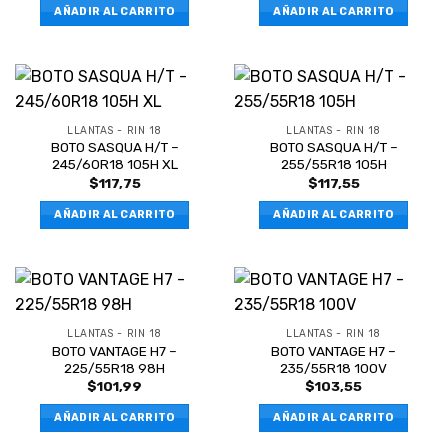
AÑADIR AL CARRITO
AÑADIR AL CARRITO
LLANTAS - RIN 18
LLANTAS - RIN 18
BOTO SASQUA H/T –
BOTO SASQUA H/T –
245/60R18 105H XL
255/55R18 105H
$
117,75
$
117,55
AÑADIR AL CARRITO
AÑADIR AL CARRITO
LLANTAS - RIN 18
LLANTAS - RIN 18
BOTO VANTAGE H7 –
BOTO VANTAGE H7 –
225/55R18 98H
235/55R18 100V
$
101,99
$
103,55
AÑADIR AL CARRITO
AÑADIR AL CARRITO