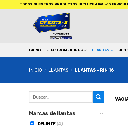
TODOS NUESTROS PRODUCTOS INCLUYEN IVA. ✅ SERVICIO DISPONI
INICIO
ELECTROMENORES
LLANTAS
BLO
INICIO
/
LLANTAS
/
LLANTAS - RIN 16
VACI
Marcas de llantas
DELINTE
(4)