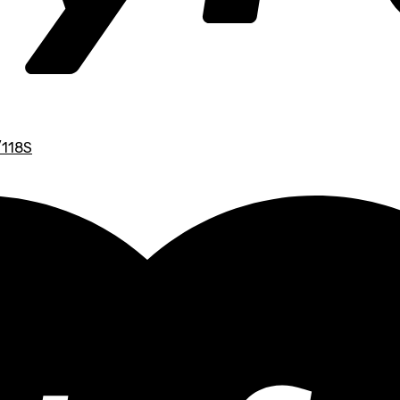
18S
20R