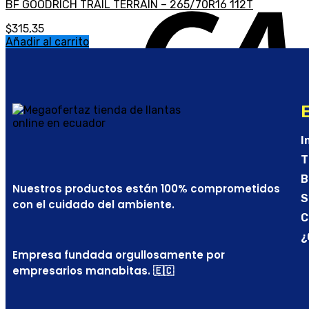
BF GOODRICH TRAIL TERRAIN – 265/70R16 112T
$
315,35
Añadir al carrito
I
T
B
Nuestros productos están 100% comprometidos
S
con el cuidado del ambiente.
C
¿
Empresa fundada orgullosamente por
empresarios manabitas. 🇪🇨