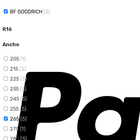
BF GOODRICH
(5)
R16
Ancho
205
(1)
215
(2)
225
(3)
235
(5)
245
(3)
255
(5)
265
(5)
275
(1)
285
(3)