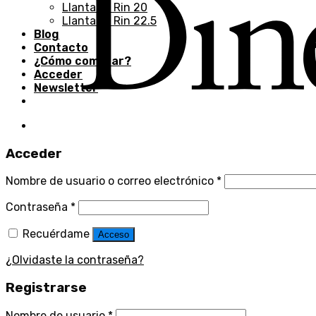
Llantas – Rin 20
Llantas – Rin 22.5
Blog
Contacto
¿Cómo comprar?
Acceder
Newsletter
Acceder
Nombre de usuario o correo electrónico
*
Contraseña
*
Recuérdame
Acceso
¿Olvidaste la contraseña?
Registrarse
Nombre de usuario
*