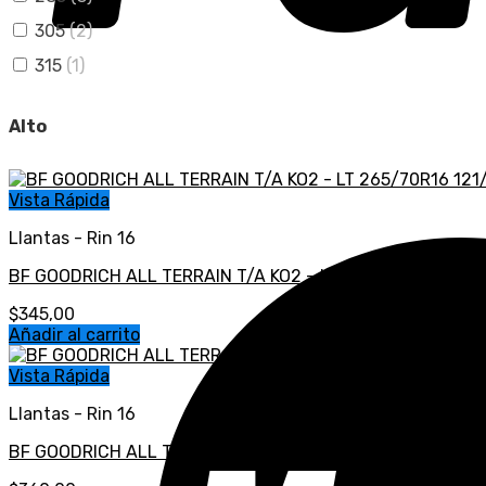
305
(2)
315
(1)
Alto
Vista Rápida
Llantas - Rin 16
BF GOODRICH ALL TERRAIN T/A KO2 – LT 265/70R16 121/1
$
345,00
Añadir al carrito
Vista Rápida
Llantas - Rin 16
BF GOODRICH ALL TERRAIN T/A KO2 – LT 265/75R16 123/1