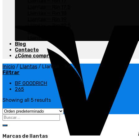
Llantas – Rin 17
Llantas – Rin 17.5
Llantas – Rin 18
Llantas – Rin 19
Llantas – Rin 19.5
Llantas – Rin 20
Llantas – Rin 22.5
Blog
Contacto
¿Cómo comprar?
Inicio
/
Llantas
/
Llantas - Rin 16
Filtrar
BF GOODRICH
265
Showing all 5 results
Marcas de llantas