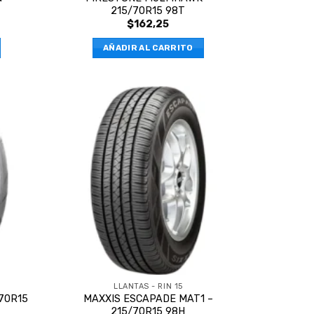
215/70R15 98T
$
162,25
AÑADIR AL CARRITO
LLANTAS - RIN 15
70R15
MAXXIS ESCAPADE MAT1 –
215/70R15 98H