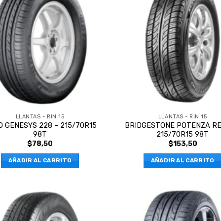
LLANTAS - RIN 15
LLANTAS - RIN 15
 GENESYS 228 – 215/70R15
BRIDGESTONE POTENZA RE
98T
215/70R15 98T
$
78,50
$
153,50
AÑADIR AL CARRITO
AÑADIR AL CARRITO