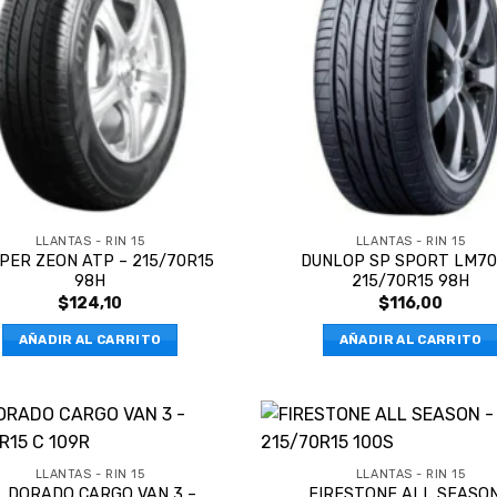
LLANTAS - RIN 15
LLANTAS - RIN 15
PER ZEON ATP – 215/70R15
DUNLOP SP SPORT LM70
98H
215/70R15 98H
$
124,10
$
116,00
AÑADIR AL CARRITO
AÑADIR AL CARRITO
LLANTAS - RIN 15
LLANTAS - RIN 15
L DORADO CARGO VAN 3 –
FIRESTONE ALL SEASON