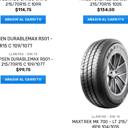
215/70R15 C 109R
215/70R15 100S
$
114,75
$
134,50
AÑADIR AL CARRITO
AÑADIR AL CARRITO
LLANTAS - RIN 15
PSEN DURABLEMAX RS01 –
215/70R15 C 109/107T
$
99,75
AÑADIR AL CARRITO
LLANTAS - RIN 15
MAXTREK MK 700 – LT 215/
8PR 104/101S