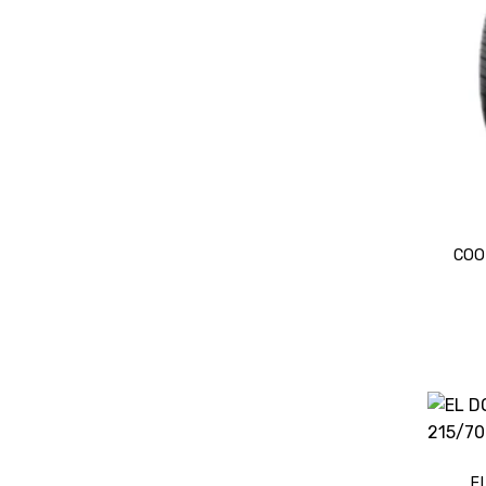
COO
E