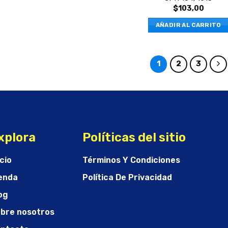
$
103,00
AÑADIR AL CARRITO
1
2
3
xplora
Políticas del sitio
icio
Términos Y Condiciones
enda
Política De Privacidad
og
bre nosotros