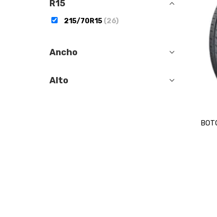
R15
215/70R15
(26)
Ancho
Alto
BOTO