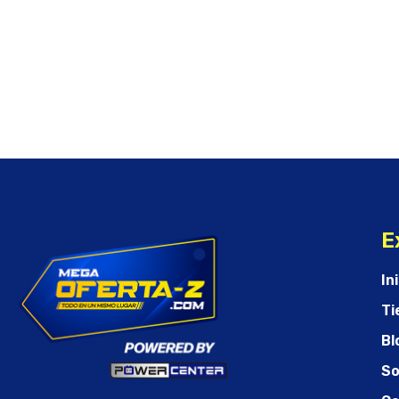
E
In
Ti
Bl
So