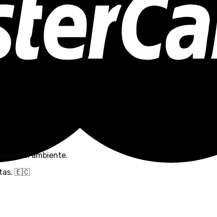
dado del ambiente.
as. 🇪🇨