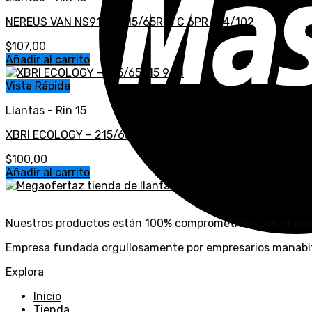
NEREUS VAN NS916 – 215/65R15 C 6PR 104/102
$
107,00
Añadir al carrito
Vista Rápida
Llantas - Rin 15
XBRI ECOLOGY – 215/65R15 96H
$
100,00
Añadir al carrito
Nuestros productos están 100% comprometidos con el cui
Empresa fundada orgullosamente por empresarios manabit
Explora
Inicio
Tienda