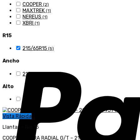
COOPER
(2)
MAXTREK
(1)
NEREUS
(1)
XBRI
(1)
R15
215/65R15
(5)
Ancho
215
(5)
Alto
65
(5)
Vista Rápida
Llantas - Rin 15
COOPER COBRA RADIAL G/T – 215/65R15 95T RWL