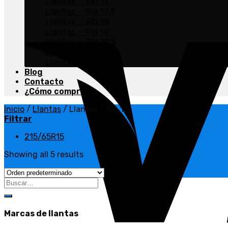
Llantas – Rin 17
Llantas – Rin 17.5
Llantas – Rin 18
Llantas – Rin 19
Llantas – Rin 19.5
Llantas – Rin 20
Llantas – Rin 22.5
Blog
Contacto
¿Cómo comprar?
Inicio
/
Llantas
/
Llantas - Rin 15
Filtrar
215/65R15
Showing all 5 results
Buscar
por:
Marcas de llantas