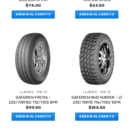
$
74,00
$
63,50
AÑADIR AL CARRITO
AÑADIR AL CARRITO
LLANTAS - RIN 15
LLANTAS - RIN 15
SAFERICH FRC96 –
SAFERICH MUD HUNTER – LT
225/70R15C 112/110S 8PR
235/75R15 116/113Q 10PR
$
99,50
$
154,50
AÑADIR AL CARRITO
AÑADIR AL CARRITO