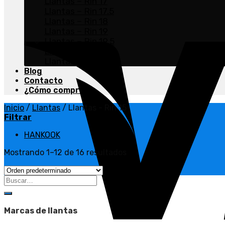
Llantas – Rin 17
Llantas – Rin 17.5
Llantas – Rin 18
Llantas – Rin 19
Llantas – Rin 19.5
Llantas – Rin 20
Llantas – Rin 22.5
Blog
Contacto
¿Cómo comprar?
Inicio
/
Llantas
/
Llantas - Rin 15
Filtrar
HANKOOK
Mostrando 1–12 de 16 resultados
Buscar
por:
Marcas de llantas