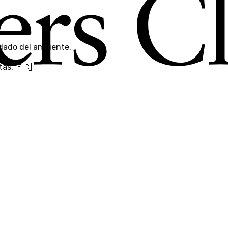
dado del ambiente.
as. 🇪🇨