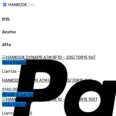
HANKOOK
(16)
R15
Ancho
Alto
Vista Rápida
Llantas - Rin 15
HANKOOK DYNAPR ATM RF10 – 205/70R15 96T
$
140,00
Añadir al carrito
Vista Rápida
Llantas - Rin 15