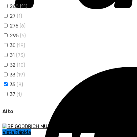
265
(11)
27
(1)
275
(6)
295
(6)
30
(19)
31
(73)
32
(10)
33
(19)
35
(8)
37
(1)
Alto
Vista Rápida