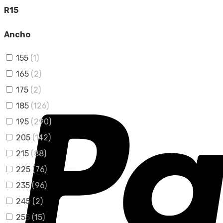
R15
Ancho
155
(1)
165
(2)
175
(2)
185
(126)
195
(290)
205
(142)
215
(88)
225
(76)
235
(96)
245
(2)
255
(15)