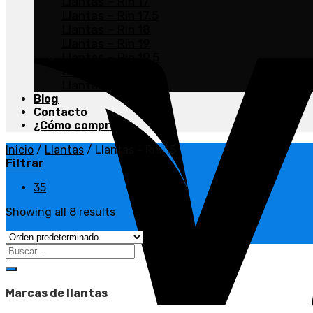
Llantas – Rin 17
Llantas – Rin 17.5
Llantas – Rin 18
Llantas – Rin 19
Llantas – Rin 19.5
Llantas – Rin 20
Llantas – Rin 22.5
Blog
Contacto
¿Cómo comprar?
Inicio
/
Llantas
/
Llantas - Rin 15
Filtrar
35
Showing all 8 results
Marcas de llantas