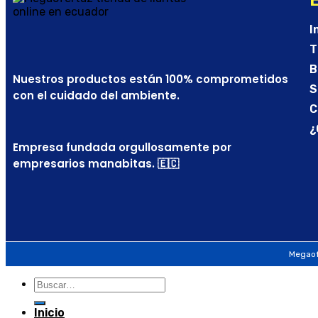
I
T
B
Nuestros productos están 100% comprometidos
S
con el cuidado del ambiente.
C
¿
Empresa fundada orgullosamente por
empresarios manabitas. 🇪🇨
Megaof
Inicio