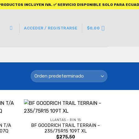
 INCLUYEN IVA. ✅ SERVICIO DISPONIBLE SOLO PARA ECUADOR.
ACCEDER / REGISTRARSE
$
0,00
LLANTAS - RIN 15
N T/A
BF GOODRICH TRAIL TERRAIN –
107Q
235/75R15 109T XL
$
275,50