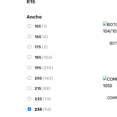
R15
Ancho
155
(1)
165
(2)
BOT
175
(2)
185
(126)
195
(290)
205
(142)
215
(88)
COMF
225
(76)
235
(96)