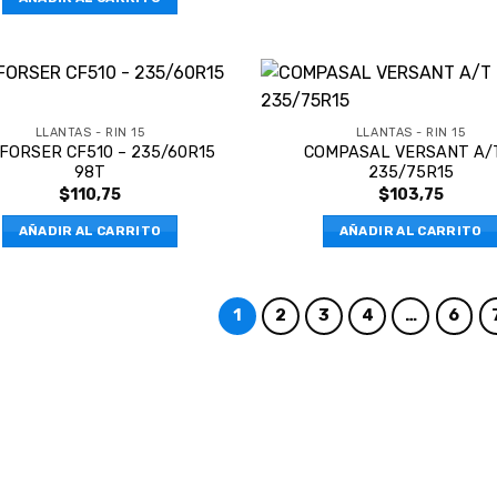
LLANTAS - RIN 15
LLANTAS - RIN 15
FORSER CF510 – 235/60R15
COMPASAL VERSANT A/
98T
235/75R15
$
110,75
$
103,75
AÑADIR AL CARRITO
AÑADIR AL CARRITO
1
2
3
4
…
6