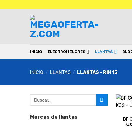
Saltar
al
contenido
INICIO
ELECTROMENORES
LLANTAS
BLO
INICIO
/
LLANTAS
/
LLANTAS - RIN 15
Buscar
por:
Marcas de llantas
BF 
KO