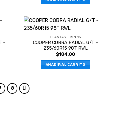
LLANTAS - RIN 15
T –
COOPER COBRA RADIAL G/T –
235/60R15 98T RWL
$
184,00
AÑADIR AL CARRITO
7
8