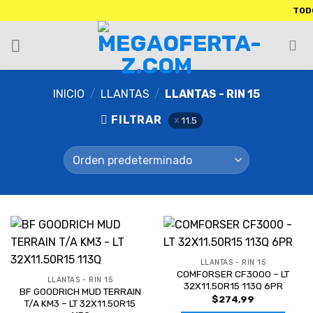
TODOS NU
INICIO
/
LLANTAS
/
LLANTAS - RIN 15
FILTRAR
11.5
LLANTAS - RIN 15
COMFORSER CF3000 – LT
LLANTAS - RIN 15
32X11.50R15 113Q 6PR
BF GOODRICH MUD TERRAIN
$
274,99
T/A KM3 – LT 32X11.50R15