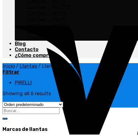
Llantas – Rin 17
Llantas – Rin 17.5
Llantas – Rin 18
Llantas – Rin 19
Llantas – Rin 19.5
Llantas – Rin 20
Llantas – Rin 22.5
Blog
Contacto
¿Cómo comprar?
Inicio
/
Llantas
/
Llantas - Rin 14
Filtrar
PIRELLI
Showing all 6 results
Marcas de llantas