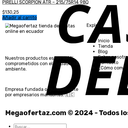
PIRELLI SCORPION ATR – 215/75R14 98Q
$
130,25
Añadir al carrito
Explora
Inicio
Tienda
Blog
Sobre nosotro
Nuestros productos están 100%
Contacto
comprometidos con el cuidado del
¿Cómo compr
ambiente.
Empresa fundada orgullosamente
por empresarios manabitas. 🇪🇨
Megaofertaz.com © 2024 - Todos lo