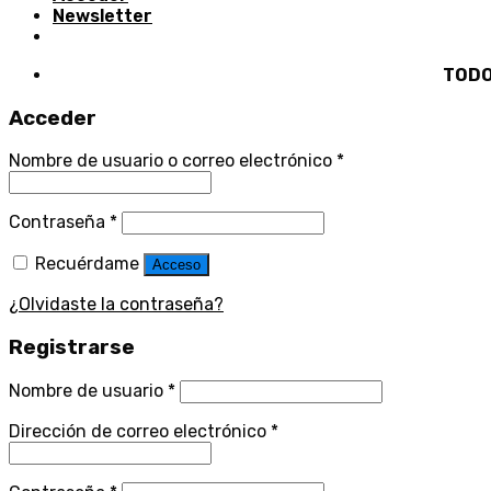
Newsletter
TODOS N
Acceder
Nombre de usuario o correo electrónico
*
Contraseña
*
Recuérdame
Acceso
¿Olvidaste la contraseña?
Registrarse
Nombre de usuario
*
Dirección de correo electrónico
*