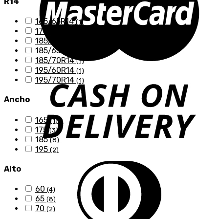
R14
165/65R14
(1)
175/65R14
(3)
185/60R14
(3)
185/65R14
(4)
185/70R14
(1)
195/60R14
(1)
195/70R14
(1)
Ancho
165
(1)
175
(3)
185
(8)
195
(2)
Alto
60
(4)
65
(8)
70
(2)