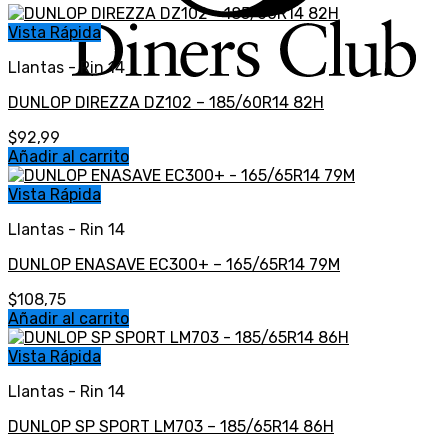
Vista Rápida
Llantas - Rin 14
DUNLOP DIREZZA DZ102 – 185/60R14 82H
$
92,99
Añadir al carrito
Vista Rápida
Llantas - Rin 14
DUNLOP ENASAVE EC300+ – 165/65R14 79M
$
108,75
Añadir al carrito
Vista Rápida
Llantas - Rin 14
DUNLOP SP SPORT LM703 – 185/65R14 86H