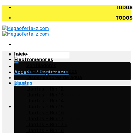
Saltar
TODOS NUE
al
TODOS NUE
contenido
Inicio
Buscar
Electromenores
por:
Ventiladores
Aires acondicionados
Acceder / Registrarse
Dispensadores de agua
Llantas
$
0,00
Llantas – Rin 12
No hay productos en el carrito.
Llantas – Rin 13
Llantas – Rin 14
Llantas – Rin 15
Carrito
Llantas – Rin 16
Llantas – Rin 17
No hay productos en el carrito.
Llantas – Rin 17.5
Llantas – Rin 18