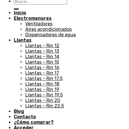
Buscar
por:
Inicio
Electromenores
Ventiladores
Aires acondicionados
Dispensadores de agua
Llantas
Llantas – Rin 12
Llantas – Rin 13
Llantas – Rin 14
Llantas – Rin 15
Llantas – Rin 16
Llantas – Rin 17
Llantas – Rin 17.5
Llantas – Rin 18
Llantas – Rin 19
Llantas – Rin 19.5
Llantas – Rin 20
Llantas – Rin 22.5
Blog
Contacto
¿Cómo comprar?
Acceder