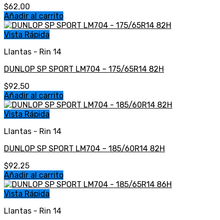
$
62,00
Añadir al carrito
Vista Rápida
Llantas - Rin 14
DUNLOP SP SPORT LM704 – 175/65R14 82H
$
92,50
Añadir al carrito
Vista Rápida
Llantas - Rin 14
DUNLOP SP SPORT LM704 – 185/60R14 82H
$
92,25
Añadir al carrito
Vista Rápida
Llantas - Rin 14